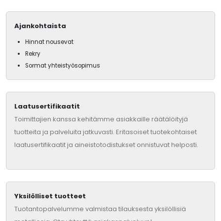
Ajankohtaista
Hinnat nousevat
Rekry
Sormat yhteistyösopimus
Laatusertifikaatit
Toimittajien kanssa kehitämme asiakkaille räätälöityjä
tuotteita ja palveluita jatkuvasti. Eritasoiset tuotekohtaiset
laatusertifikaatit ja aineistotodistukset onnistuvat helposti.
Yksilölliset tuotteet
Tuotantopalvelumme valmistaa tilauksesta yksilöllisiä