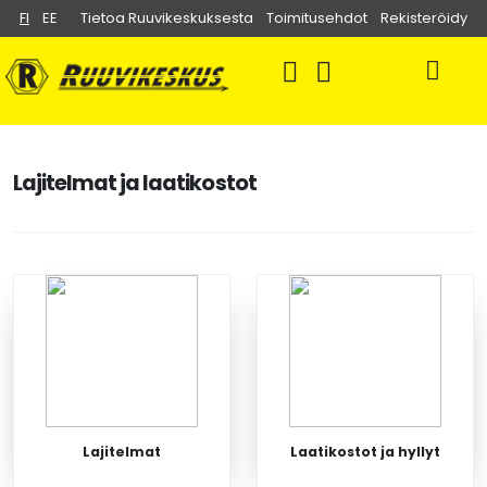
FI
EE
Tietoa Ruuvikeskuksesta
Toimitusehdot
Rekisteröidy
Lajitelmat ja laatikostot
Lajitelmat
Laatikostot ja hyllyt