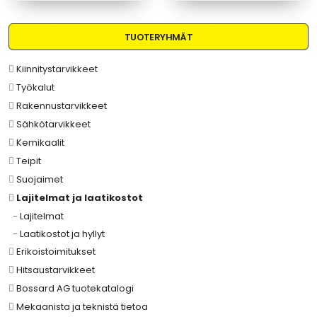
TUOTERYHMÄT
Kiinnitystarvikkeet
Työkalut
Rakennustarvikkeet
Sähkötarvikkeet
Kemikaalit
Teipit
Suojaimet
Lajitelmat ja laatikostot
-
Lajitelmat
-
Laatikostot ja hyllyt
Erikoistoimitukset
Hitsaustarvikkeet
Bossard AG tuotekatalogi
Mekaanista ja teknistä tietoa