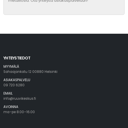
metalliosia. Ota yhteyttä asiakaspalveluun!
YHTEYSTIEDOT
MYYMÄLÄ
Sahaajankatu 12 00880 Helsinki
ASIAKASPALVELU
09 720 6280
EMAIL
info@ruuvikeskus.fi
AVOINNA
ma–pe 8.00–16.00