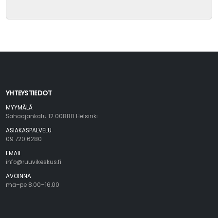
YHTEYSTIEDOT
MYYMÄLÄ
Sahaajankatu 12 00880 Helsinki
ASIAKASPALVELU
09 720 6280
EMAIL
info@ruuvikeskus.fi
AVOINNA
ma–pe 8.00–16.00