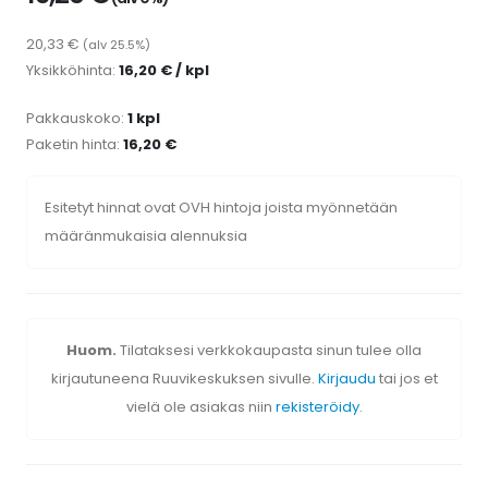
20,33 €
(alv 25.5%)
Yksikköhinta:
16,20 € / kpl
Pakkauskoko:
1 kpl
Paketin hinta:
16,20 €
Esitetyt hinnat ovat OVH hintoja joista myönnetään
määränmukaisia alennuksia
Huom.
Tilataksesi verkkokaupasta sinun tulee olla
kirjautuneena Ruuvikeskuksen sivulle.
Kirjaudu
tai jos et
vielä ole asiakas niin
rekisteröidy
.