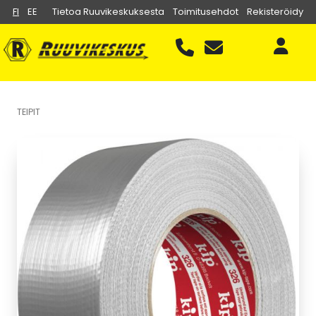
FI
EE
Tietoa Ruuvikeskuksesta
Toimitusehdot
Rekisteröidy
TEIPIT