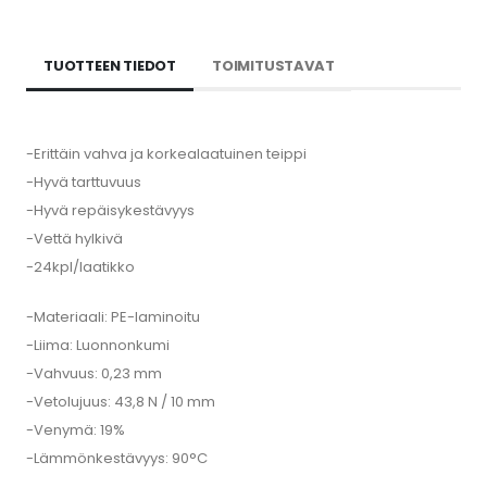
TUOTTEEN TIEDOT
TOIMITUSTAVAT
-Erittäin vahva ja korkealaatuinen teippi
-Hyvä tarttuvuus
-Hyvä repäisykestävyys
-Vettä hylkivä
-24kpl/laatikko
-Materiaali: PE-laminoitu
-Liima: Luonnonkumi
-Vahvuus: 0,23 mm
-Vetolujuus: 43,8 N / 10 mm
-Venymä: 19%
-Lämmönkestävyys: 90°C