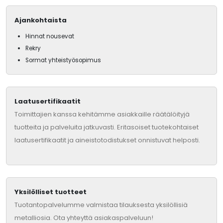
Ajankohtaista
Hinnat nousevat
Rekry
Sormat yhteistyösopimus
Laatusertifikaatit
Toimittajien kanssa kehitämme asiakkaille räätälöityjä
tuotteita ja palveluita jatkuvasti. Eritasoiset tuotekohtaiset
laatusertifikaatit ja aineistotodistukset onnistuvat helposti.
Yksilölliset tuotteet
Tuotantopalvelumme valmistaa tilauksesta yksilöllisiä
metalliosia. Ota yhteyttä asiakaspalveluun!