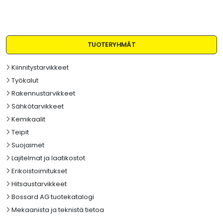
TUOTERYHMÄT
Kiinnitystarvikkeet
Työkalut
Rakennustarvikkeet
Sähkötarvikkeet
Kemikaalit
Teipit
Suojaimet
Lajitelmat ja laatikostot
Erikoistoimitukset
Hitsaustarvikkeet
Bossard AG tuotekatalogi
Mekaanista ja teknistä tietoa