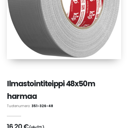
Ilmastointiteippi 48x50m
harmaa
Tuotenumero:
351-326-48
16,20 €
(alv 0%)